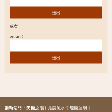
或者
email：
彌勒法門．天機之眼 {
北辰風水命理開運網
}