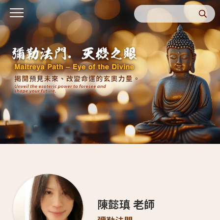
陳懿瑱 老師