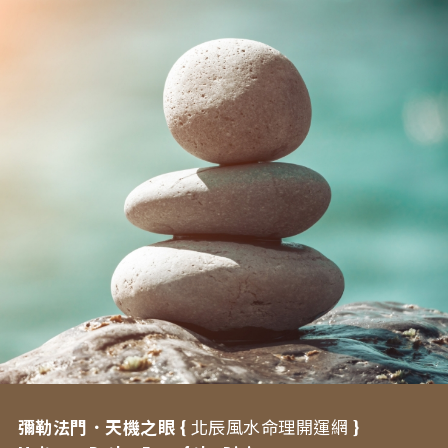
彌勒法門．天機之眼 {
北辰風水命理開運網
}