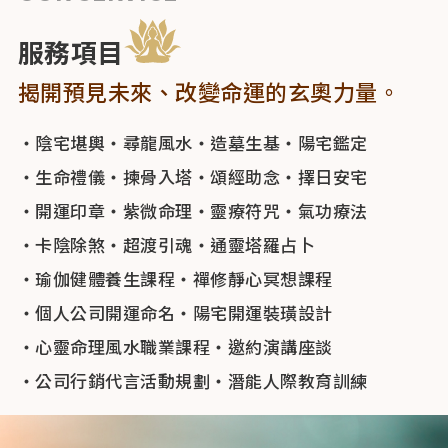
服務項目
揭開預見未來、改變命運的玄奧力量。
‧陰宅堪輿
‧尋龍風水
‧造墓生基
‧陽宅鑑定
‧生命禮儀
‧揀骨入塔
‧頌經助念
‧擇日安宅
‧開運印章
‧紫微命理
‧靈療符咒
‧氣功療法
‧卡陰除煞
‧超渡引魂
‧通靈塔羅占卜
‧瑜伽健體養生課程
‧禪修靜心冥想課程
‧個人公司開運命名
‧陽宅開運裝璜設計
‧心靈命理風水職業課程
‧邀約演講座談
‧公司行銷代言活動規劃
‧潛能人際教育訓練