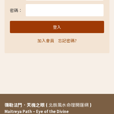
密碼：
加入會員
忘記密碼?
彌勒法門．天機之眼 {
北辰風水命理開運網
}
Maitreya Path – Eye of the Divine