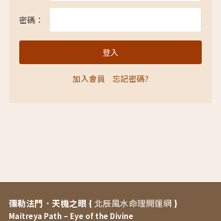
密碼：
加入會員
忘記密碼?
彌勒法門．天機之眼 {
北辰風水命理開運網
}
Maitreya Path – Eye of the Divine