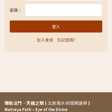
密碼：
加入會員
忘記密碼?
彌勒法門．天機之眼 {
北辰風水命理開運網
}
Maitreya Path – Eye of the Divine