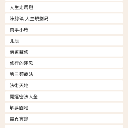
人生走馬燈
陳懿瑱 人生規劃局
問事小啟
北辰
佛道雙修
修行的迷思
第三類療法
法術天地
開運密法大全
解夢園地
靈異實錄