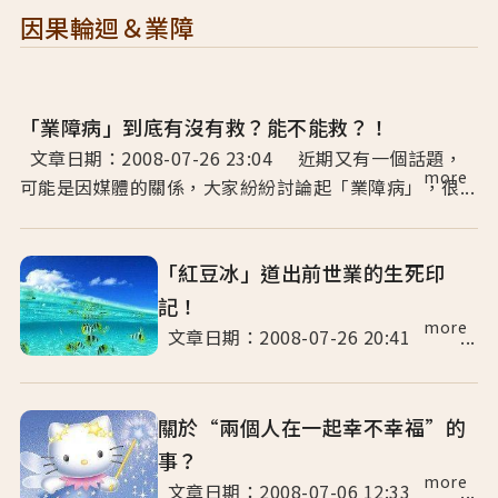
因果輪迴＆業障
「業障病」到底有沒有救？能不能救？！
文章日期：2008-07-26 23:04 近期又有一個話題，
more
可能是因媒體的關係，大家紛紛討論起「業障病」，很...
「紅豆冰」道出前世業的生死印
記！
more
文章日期：2008-07-26 20:41 ...
關於“兩個人在一起幸不幸福”的
事？
more
文章日期：2008-07-06 12:33 ...