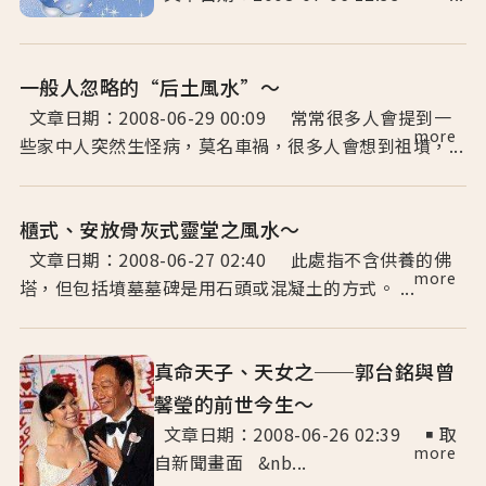
一般人忽略的“后土風水”～
文章日期：2008-06-29 00:09 常常很多人會提到一
more
些家中人突然生怪病，莫名車禍，很多人會想到祖墳，...
櫃式、安放骨灰式靈堂之風水～
文章日期：2008-06-27 02:40 此處指不含供養的佛
more
塔，但包括墳墓墓碑是用石頭或混凝土的方式。 ...
真命天子、天女之──郭台銘與曾
馨瑩的前世今生～
文章日期：2008-06-26 02:39 ￭ 取
more
自新聞畫面 &nb...