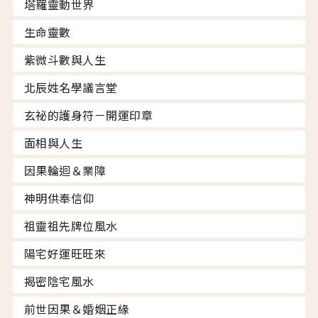
塔羅靈動世界
生命靈數
紫微斗數與人生
北辰姓名學議言堂
玄祕的護身符－開運印章
面相與人生
因果輪迴＆業障
神明供奉信仰
祖靈祖先牌位風水
陽宅好運旺旺來
揭密陰宅風水
前世因果＆婚姻正緣