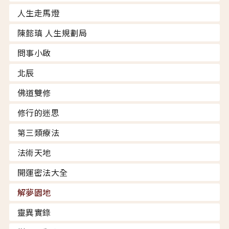
人生走馬燈
陳懿瑱 人生規劃局
問事小啟
北辰
佛道雙修
修行的迷思
第三類療法
法術天地
開運密法大全
解夢園地
靈異實錄