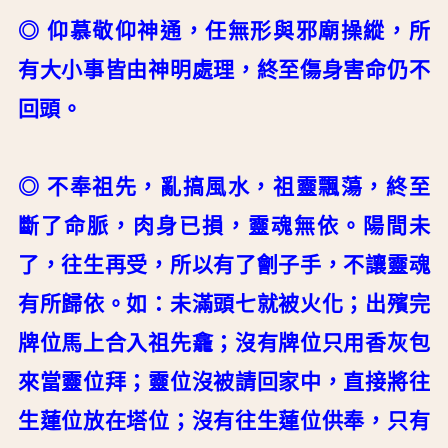
◎ 仰慕敬仰神通，任無形與邪廟操縱，所
有大小事皆由神明處理，終至傷身害命仍不
回頭。
◎ 不奉祖先，亂搞風水，祖靈飄蕩，終至
斷了命脈，肉身已損，靈魂無依。陽間未
了，往生再受，所以有了劊子手，不讓靈魂
有所歸依。如：未滿頭七就被火化；出殯完
牌位馬上合入祖先龕；沒有牌位只用香灰包
來當靈位拜；靈位沒被請回家中，直接將往
生蓮位放在塔位；沒有往生蓮位供奉，只有