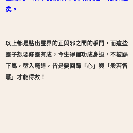
矣。
以上都是點出靈界的正與邪之間的爭鬥，而這些
靈子想要修靈有成，今生得個功成身退，不被踢
下馬，墮入魔道，皆是要回歸「心」與「般若智
慧」才能得救！