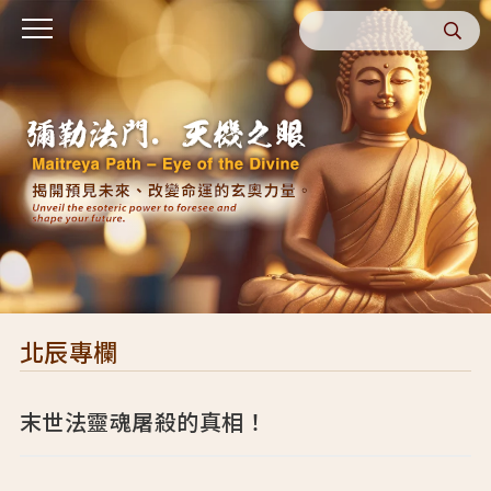
北辰專欄
末世法靈魂屠殺的真相！