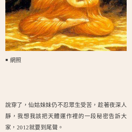
￭ 網照
說穿了，仙姑妹妹仍不忍眾生受苦，趁著夜深人
靜，我想我該把天體運作裡的一段秘密告訴大
家，2012就要到尾聲。