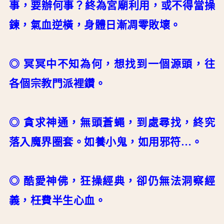
事，要辦何事？終為宮廟利用，或不得當操
鍊，氣血逆橫，身體日漸凋零敗壞。
◎ 冥冥中不知為何，想找到一個源頭，往
各個宗教門派裡鑽。
◎ 貪求神通，無頭蒼蠅，到處尋找，終究
落入魔界圈套。如養小鬼，如用邪符…。
◎ 酷愛神佛，狂操經典，卻仍無法洞察經
義，枉費半生心血。