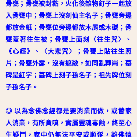
骨甕；骨甕被封黏，火化後雜物釘子一起放
入骨甕中；骨甕上沒刻仙主名子；骨甕旁邊
都放金紙；骨甕位旁邊都放木屑或木碳；骨
甕蓋著往生被；骨甕上面刻〈往生咒〉、
《心經》、〈大悲咒〉；骨甕上貼往生照
片；骨甕外露，沒有遮敝，如同亂葬崗；墓
碑是紅字；墓碑上刻子孫名子；祖先牌位刻
子孫名子。
◎ 以為念佛念經都是要消業而做，或替家
人消業，有所貪嗔，實屬靈魂毒蝕，終至心
生疑鬥，家中仍無法平安或順遂，離佛遠