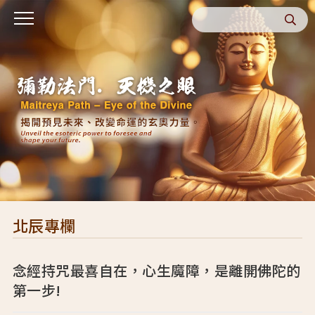
北辰專欄
念經持咒最喜自在，心生魔障，是離開佛陀的
第一步!