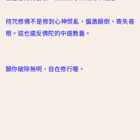
持咒修佛不是修到心神慌亂，偏激顛倒，喪失善
根。這也違反佛陀的中道教義。
願你破除無明，自在修行喔。