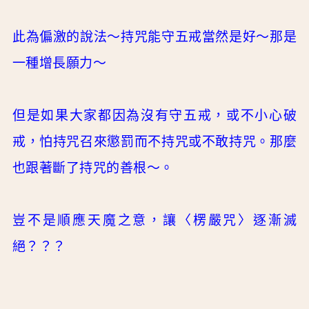
此為偏激的說法～持咒能守五戒當然是好～那是
一種增長願力～
但是如果大家都因為沒有守五戒，或不小心破
戒，怕持咒召來懲罰而不持咒或不敢持咒。那麼
也跟著斷了持咒的善根～。
豈不是順應天魔之意，讓〈楞嚴咒〉逐漸滅
絕？？？