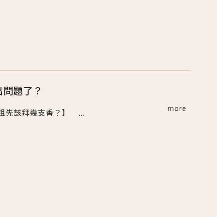
出問題了？
more
【祖先該拜幾支香？】 ...