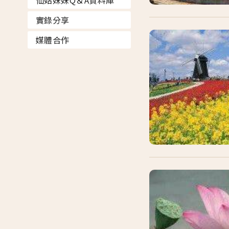
仙姑妹妹Q＆A資料庫
實錄分享
媒體合作