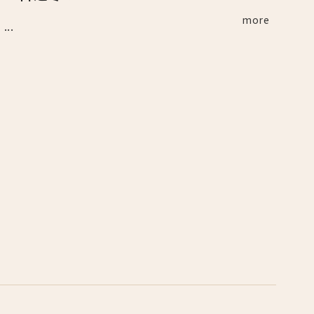
more
..
！