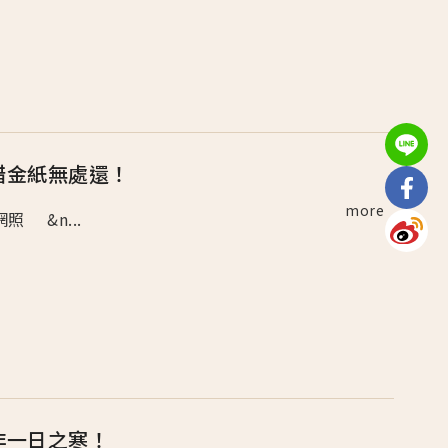
錯金紙無處還！
more
網照 &n...
非一日之寒！