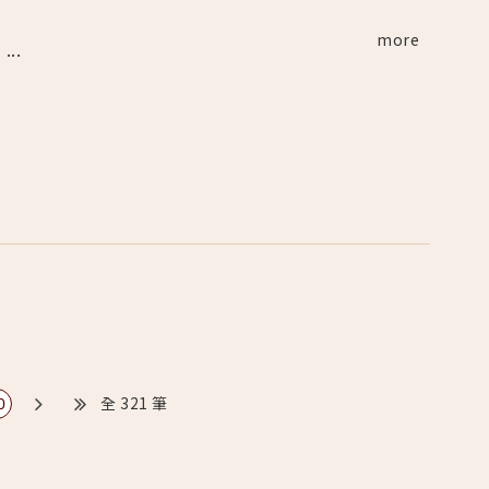
more
..
全 321 筆
0