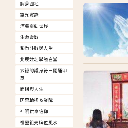
解夢園地
靈異實錄
塔羅靈動世界
生命靈數
紫微斗數與人生
北辰姓名學議言堂
玄祕的護身符－開運印
章
面相與人生
因果輪迴＆業障
神明供奉信仰
祖靈祖先牌位風水