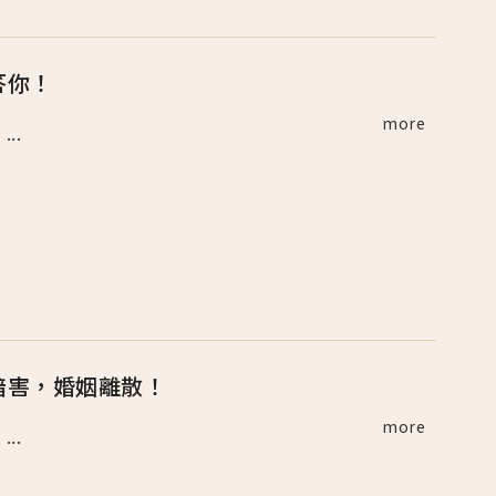
答你！
more
..
暗害，婚姻離散！
more
..