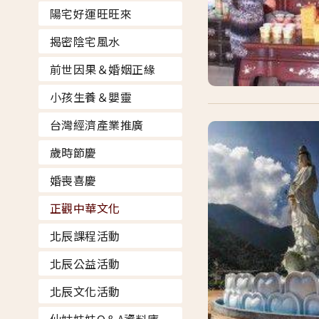
陽宅好運旺旺來
揭密陰宅風水
前世因果＆婚姻正緣
小孩生養＆嬰靈
台灣經濟產業推廣
歲時節慶
婚喪喜慶
正觀中華文化
北辰課程活動
北辰公益活動
北辰文化活動