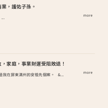
消業，護佑子孫。
more
..
位，家庭，事業財運受阻敗退！
more
 這是我在屏東滿州的安祖先個案。 &...