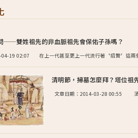
化
問──雙姓祖先的非血脈祖先會保佑子孫嗎？
-04-19 02:07 在上一代甚至更上一代流行著〝招贅〞這兩
清明節，掃墓怎麼拜？塔位祖
文章日期：2014-03-28 00:55 清