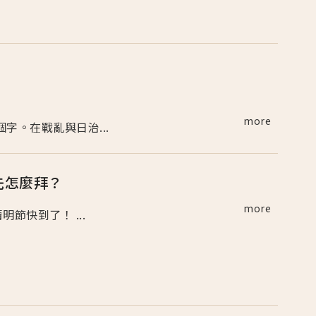
more
個字。在戰亂與日治...
先怎麼拜？
more
明節快到了！ ...