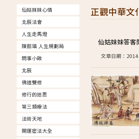
正觀中華文
仙姑妹妹心情
北辰法會
人生走馬燈
仙姑妹妹答客
陳懿瑱 人生規劃局
文章日期：2014
問事小啟
北辰
佛道雙修
修行的迷思
第三類療法
法術天地
開運密法大全