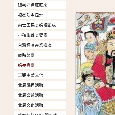
陽宅好運旺旺來
揭密陰宅風水
前世因果＆婚姻正緣
小孩生養＆嬰靈
台灣經濟產業推廣
歲時節慶
婚喪喜慶
正觀中華文化
北辰課程活動
北辰公益活動
北辰文化活動