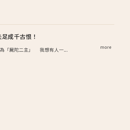
失足成千古恨！
more
￭ 圖為「屍陀二主」 我想有人一...