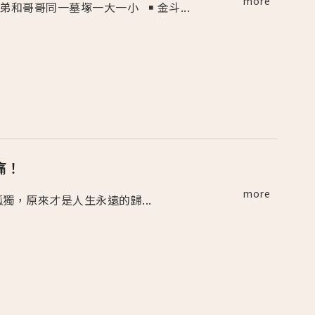
more
￭ 弟弟和哥哥同一墓塚一大一小 ￭ 金斗...
痛！
more
 孤獨，原來才是人生永遠的歸...