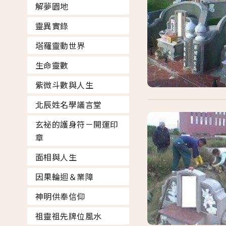
解夢園地
靈異實錄
塔羅靈動世界
生命靈數
紫微斗數與人生
北辰姓名學議言堂
玄祕的護身符－開運印
章
面相與人生
因果輪迴＆業障
神明供奉信仰
祖靈祖先牌位風水