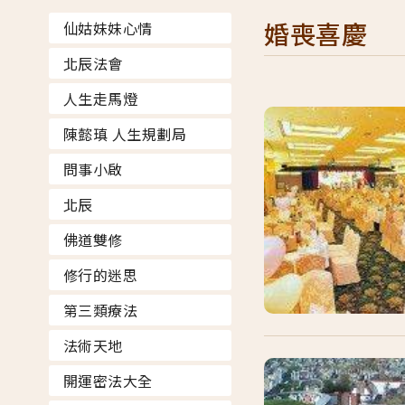
婚喪喜慶
仙姑妹妹心情
北辰法會
人生走馬燈
陳懿瑱 人生規劃局
問事小啟
北辰
佛道雙修
修行的迷思
第三類療法
法術天地
開運密法大全