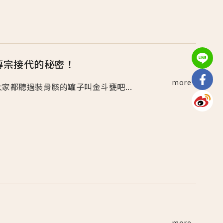
傳宗接代的秘密！
more
 大家都聽過裝骨骸的罐子叫金斗甕吧...
more