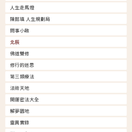
人生走馬燈
陳懿瑱 人生規劃局
問事小啟
北辰
佛道雙修
修行的迷思
第三類療法
法術天地
開運密法大全
解夢園地
靈異實錄