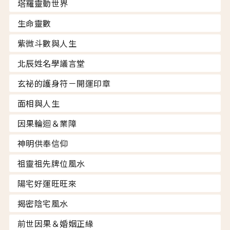
塔羅靈動世界
生命靈數
紫微斗數與人生
北辰姓名學議言堂
玄祕的護身符－開運印章
面相與人生
因果輪迴＆業障
神明供奉信仰
祖靈祖先牌位風水
陽宅好運旺旺來
揭密陰宅風水
前世因果＆婚姻正緣