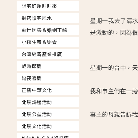
陽宅好運旺旺來
揭密陰宅風水
星期一我去了清
前世因果＆婚姻正緣
是激動的，因為
小孩生養＆嬰靈
台灣經濟產業推廣
歲時節慶
星期一的台中，
婚喪喜慶
正觀中華文化
我和事主們在一
北辰課程活動
北辰公益活動
事主的母親告訴我
北辰文化活動