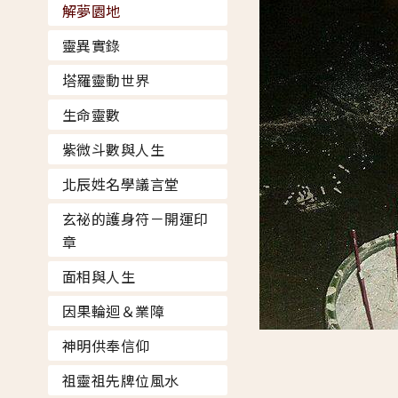
解夢園地
靈異實錄
塔羅靈動世界
生命靈數
紫微斗數與人生
北辰姓名學議言堂
玄祕的護身符－開運印
章
面相與人生
因果輪迴＆業障
神明供奉信仰
祖靈祖先牌位風水