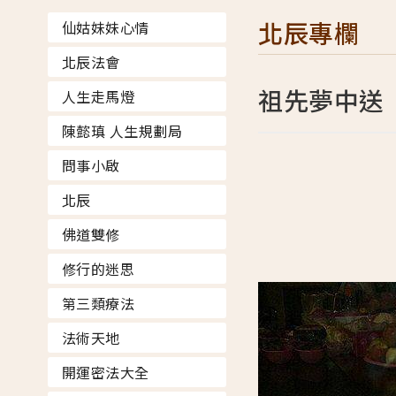
北辰專欄
仙姑妹妹心情
北辰法會
祖先夢中送
人生走馬燈
陳懿瑱 人生規劃局
問事小啟
北辰
佛道雙修
修行的迷思
第三類療法
法術天地
開運密法大全