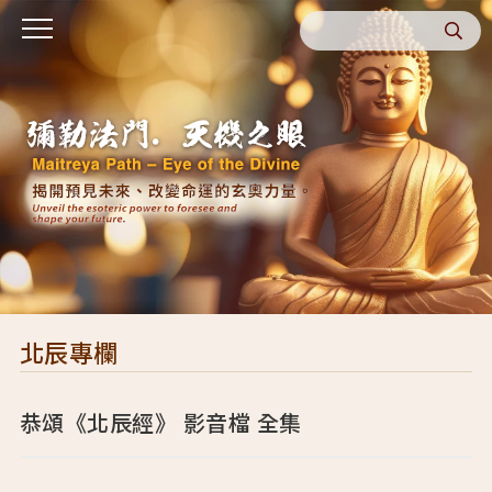
北辰專欄
恭頌《北辰經》 影音檔 全集