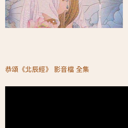
恭頌《北辰經》 影音檔 全集