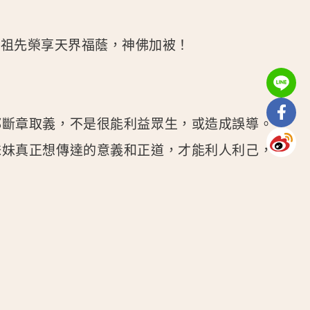
讓祖先榮享天界福蔭，神佛加被！
都斷章取義，不是很能利益眾生，或造成誤導。
妹妹真正想傳達的意義和正道，才能利人利己，