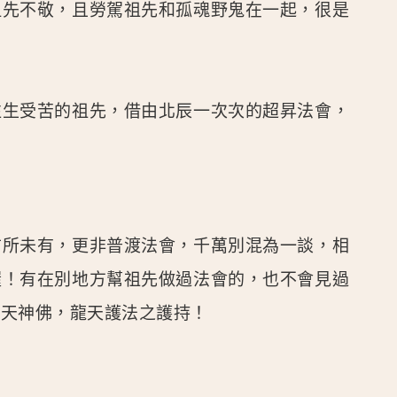
祖先不敬，且勞駕祖先和孤魂野鬼在一起，很是
往生受苦的祖先，借由北辰一次次的超昇法會，
前所未有，更非普渡法會，千萬別混為一談，相
喔！有在別地方幫祖先做過法會的，也不會見過
諸天神佛，龍天護法之護持！