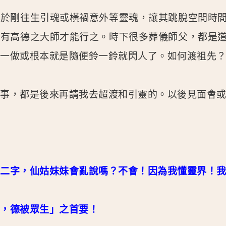
用於剛往生引魂或橫禍意外等靈魂，讓其跳脫空間時
要有高德之大師才能行之。時下很多葬儀師父，都是
做一做或根本就是隨便鈴一鈴就閃人了。如何渡祖先
故事，都是後來再請我去超渡和引靈的。以後見面會
〞二字，仙姑妹妹會亂說嗎？不會！因為我懂靈界！
下，德被眾生」之首要！