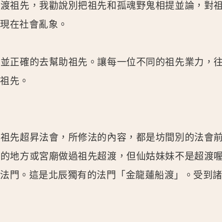
超渡祖先，我勸說別把祖先和孤魂野鬼相提並論，對
醒現在社會亂象。
念並正確的去幫助祖先。讓每一位不同的祖先業力，
渡祖先。
的祖先超昇法會，所修法的內容，都是坊間別的法會
別的地方或宮廟做過祖先超渡，但仙姑妹妹不是超渡
的法門。這是北辰獨有的法門「金龍蓮船渡」。受到