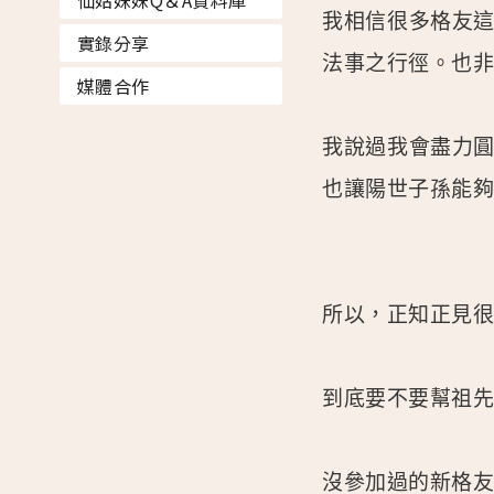
仙姑妹妹Q＆A資料庫
我相信很多格友
實錄分享
法事之行徑。也
媒體合作
我說過我會盡力
也讓陽世子孫能
所以，正知正見
到底要不要幫祖
沒參加過的新格