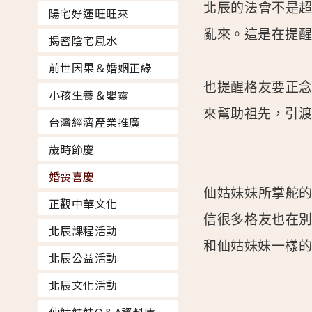
北辰的法會不是
陽宅好運旺旺來
亂來。這是在提
揭密陰宅風水
前世因果＆婚姻正緣
也提醒格友要正
小孩生養＆嬰靈
來幫助祖先，引
台灣經濟產業推廣
歲時節慶
婚喪喜慶
仙姑妹妹所掌舵
正觀中華文化
信很多格友也在
北辰課程活動
和仙姑妹妹一樣
北辰公益活動
北辰文化活動