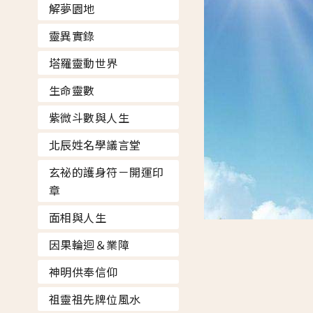
解夢園地
靈異實錄
塔羅靈動世界
生命靈數
紫微斗數與人生
北辰姓名學議言堂
玄祕的護身符－開運印
章
面相與人生
因果輪迴＆業障
神明供奉信仰
祖靈祖先牌位風水