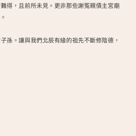
聖難得，且前所未見。更非那些謝冤親債主宮廟
妹。
世子孫。讓與我們北辰有緣的祖先不斷修陰德，