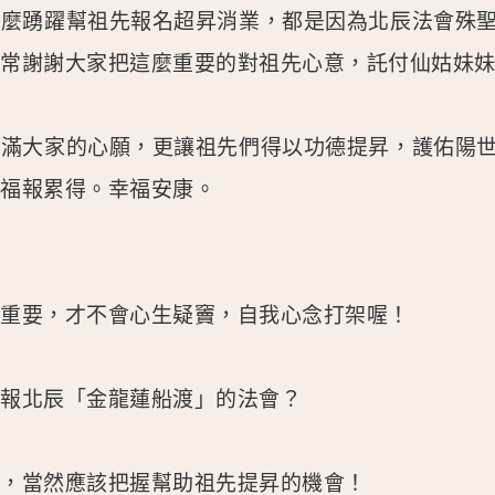
這麼踴躍幫祖先報名超昇消業，都是因為北辰法會殊
非常謝謝大家把這麼重要的對祖先心意，託付仙姑妹
圓滿大家的心願，更讓祖先們得以功德提昇，護佑陽
夠福報累得。幸福安康。
很重要，才不會心生疑竇，自我心念打架喔！
先報北辰「金龍蓮船渡」的法會？
友，當然應該把握幫助祖先提昇的機會！