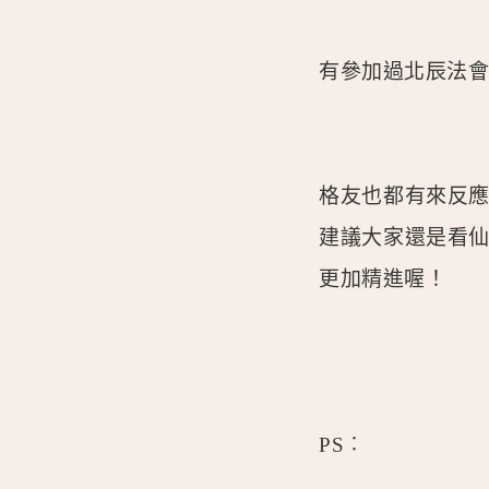
有參加過北辰法
格友也都有來反
建議大家還是看
更加精進喔！
PS︰