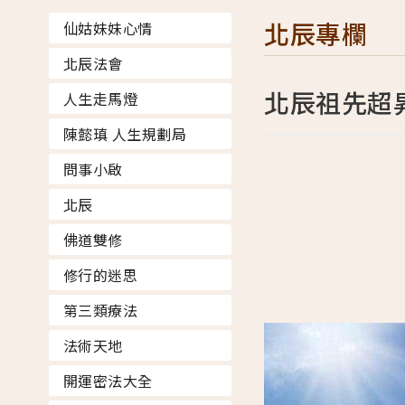
北辰專欄
仙姑妹妹心情
北辰法會
北辰祖先超
人生走馬燈
陳懿瑱 人生規劃局
問事小啟
北辰
佛道雙修
修行的迷思
第三類療法
法術天地
開運密法大全