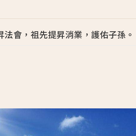
昇法會，祖先提昇消業，護佑子孫。