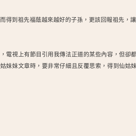
會而得到祖先福蔭越來越好的子孫，更該回報祖先，
應，電視上有節目引用我傳法正道的某些內容，但卻
仙姑妹妹文章時，要非常仔細且反覆思索，得到仙姑